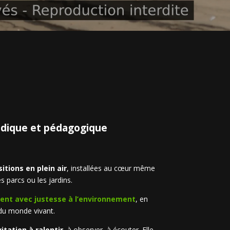
udique et pédagogique
itions en plein air
, installées au cœur même
es parcs ou les jardins.
ent avec justesse à l’environnement
, en
 du monde vivant.
vitation à ralentir
, à observer, à écouter. Elle