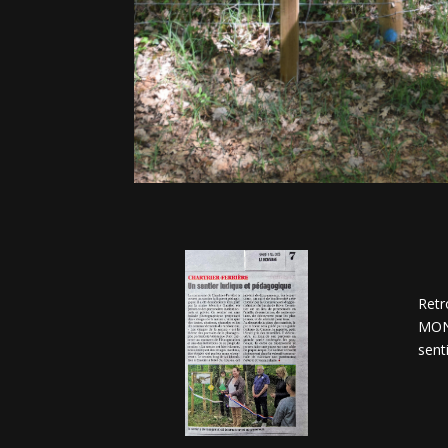
Retr
MONT
senti