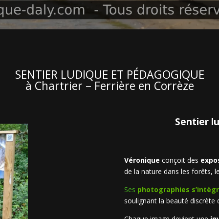
SENTIER LUDIQUE ET PÉDAGOGIQUE
à Chartrier – Ferrière en Corrèze
Sentier l
Véronique
conçoit des
expos
de la nature dans les forêts, l
Ses
photographies s’intègr
soulignant la beauté discrète
Chaque image devient une
in